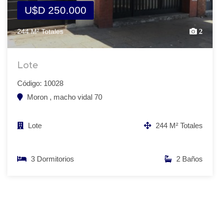
U$D 250.000
244 M² Totales
2
Lote
Código: 10028
Moron , macho vidal 70
Lote
244 M² Totales
3 Dormitorios
2 Baños