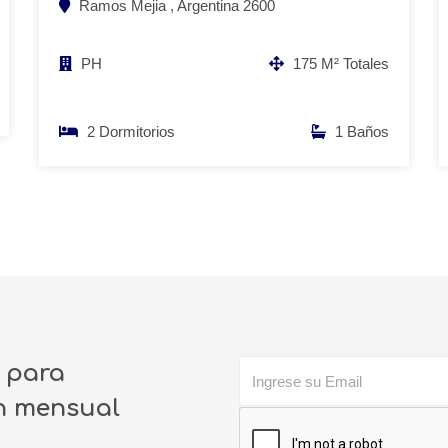
Ramos Mejia , Argentina 2600
PH
175 M² Totales
2 Dormitorios
1 Baños
o para
ín mensual