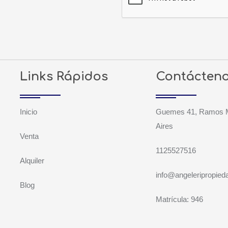
Links Rápidos
Contácten
Inicio
Guemes 41, Ramos M
Aires
Venta
1125527516
Alquiler
info@angeleripropie
Blog
Matrícula: 946