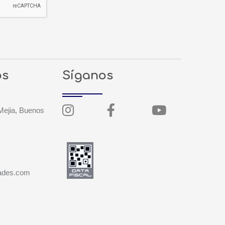
os
Síganos
ejia, Buenos
dades.com